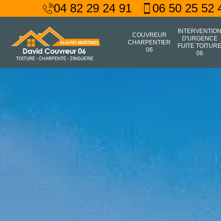
04 82 29 24 91
06 50 25 52 
INTERVENTIO
COUVREUR
D'URGENCE
CHARPENTIER
FUITE TOITUR
06
06