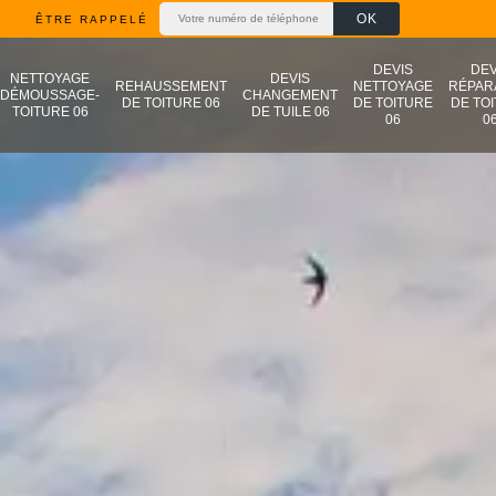
ÊTRE RAPPELÉ
DEVIS
DEV
NETTOYAGE
DEVIS
REHAUSSEMENT
NETTOYAGE
RÉPAR
DÉMOUSSAGE-
CHANGEMENT
DE TOITURE 06
DE TOITURE
DE TO
TOITURE 06
DE TUILE 06
06
0