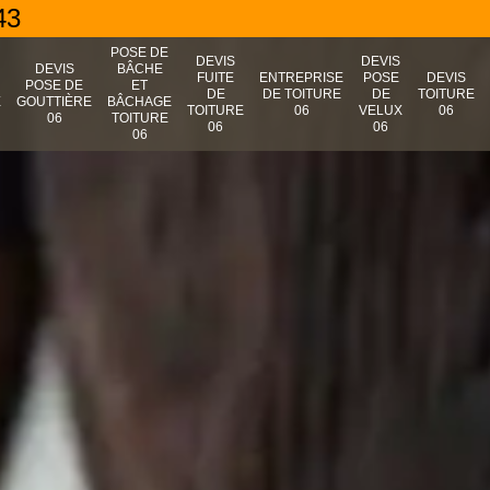
43
POSE DE
DEVIS
DEVIS
N
DEVIS
BÂCHE
FUITE
ENTREPRISE
POSE
DEVIS
POSE DE
ET
DE
DE TOITURE
DE
TOITURE
E
GOUTTIÈRE
BÂCHAGE
TOITURE
06
VELUX
06
06
TOITURE
06
06
06