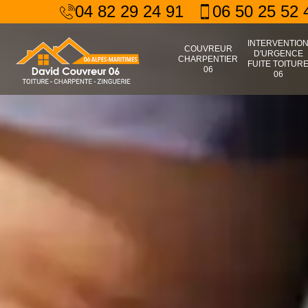
04 82 29 24 91
06 50 25 52 
INTERVENTIO
COUVREUR
D'URGENCE
CHARPENTIER
FUITE TOITUR
06
06