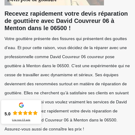
Recevez rapidement votre devis réparation
de gouttière avec David Couvreur 06 à
Menton dans le 06500 !
Votre gouttière présente des fissures qui présentent des gouttes
d’eau. Et pour cette raison, vous décidez de la réparer avec une
professionnelle comme David Couvreur 06 couvreur pose
gouttière à Menton dans le 06500. C’est une expérimentée qui ne
cesse de travailler avec dynamisme et sérieux. Ses équipes
deviennent des renommées surtout en matière de réparation de
gouttière. Elles ne cherchent qu’à satisfaire ses clients en suivant
leurs directives. Et si vous voulez vraiment les services de David
Couvreur 06, recevez rapidement votre devis réparation de
5.0
gouttière avec David Couvreur 06 à Menton dans le 06500.
Lire nos
13
avis
Assurez-vous aussi de connaître les prix !