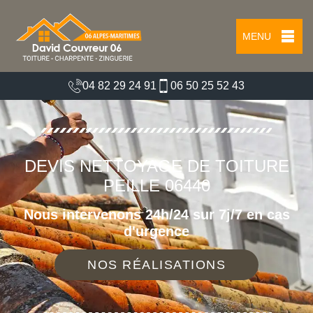
MENU
04 82 29 24 91
06 50 25 52 43
DEVIS NETTOYAGE DE TOITURE
PEILLE 06440
Nous intervenons 24h/24 sur 7j/7 en cas
d'urgence
NOS RÉALISATIONS