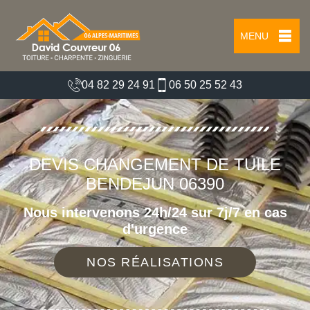
MENU
04 82 29 24 91
06 50 25 52 43
DEVIS CHANGEMENT DE TUILE
BENDEJUN 06390
Nous intervenons 24h/24 sur 7j/7 en cas
d'urgence
NOS RÉALISATIONS