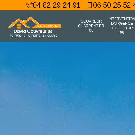
04 82 29 24 91
06 50 25 52 
INTERVENTIO
COUVREUR
D'URGENCE
CHARPENTIER
FUITE TOITUR
06
06