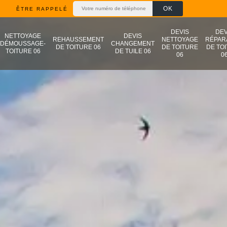
ÊTRE RAPPELÉ
DEVIS
DEV
NETTOYAGE
DEVIS
REHAUSSEMENT
NETTOYAGE
RÉPAR
DÉMOUSSAGE-
CHANGEMENT
DE TOITURE 06
DE TOITURE
DE TO
TOITURE 06
DE TUILE 06
06
0