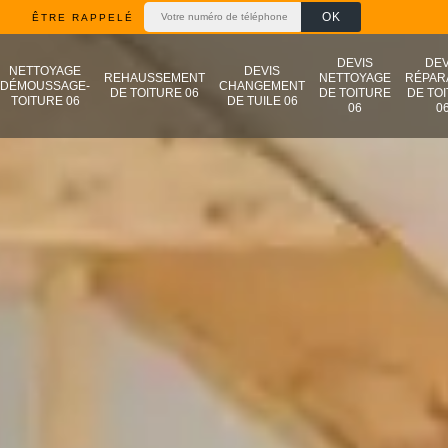
ÊTRE RAPPELÉ
DEVIS
DEV
NETTOYAGE
DEVIS
REHAUSSEMENT
NETTOYAGE
RÉPAR
DÉMOUSSAGE-
CHANGEMENT
DE TOITURE 06
DE TOITURE
DE TO
TOITURE 06
DE TUILE 06
06
0