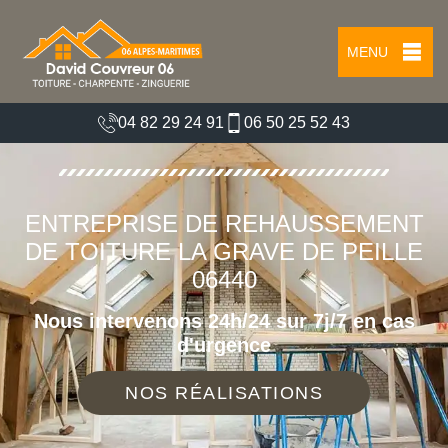
MENU
04 82 29 24 91
06 50 25 52 43
ENTREPRISE DE REHAUSSEMENT
DE TOITURE LA GRAVE DE PEILLE
06440
Nous intervenons 24h/24 sur 7j/7 en cas
d'urgence
NOS RÉALISATIONS