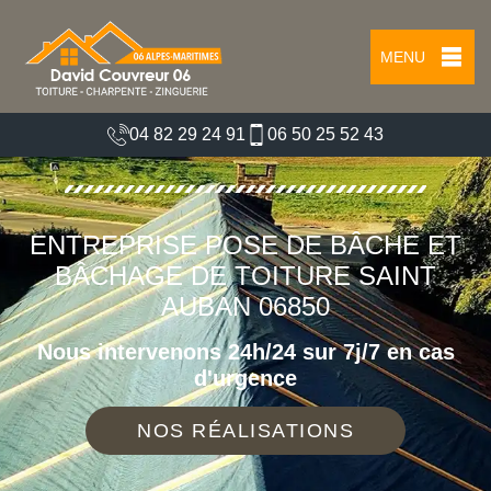
MENU
04 82 29 24 91
06 50 25 52 43
ENTREPRISE POSE DE BÂCHE ET
BÂCHAGE DE TOITURE SAINT
AUBAN 06850
Nous intervenons 24h/24 sur 7j/7 en cas
d'urgence
NOS RÉALISATIONS