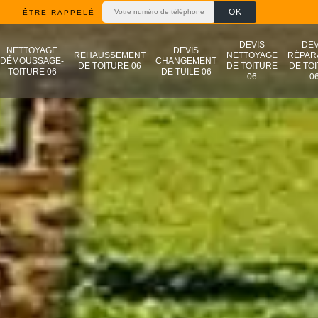
ÊTRE RAPPELÉ
DEVIS
DEV
NETTOYAGE
DEVIS
REHAUSSEMENT
NETTOYAGE
RÉPAR
DÉMOUSSAGE-
CHANGEMENT
DE TOITURE 06
DE TOITURE
DE TO
TOITURE 06
DE TUILE 06
06
0