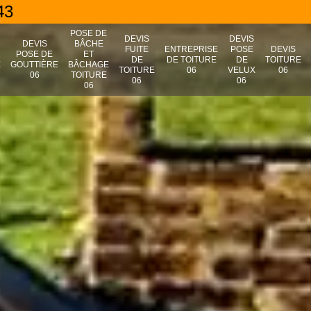
43
POSE DE
DEVIS
DEVIS
N
DEVIS
BÂCHE
FUITE
ENTREPRISE
POSE
DEVIS
POSE DE
ET
DE
DE TOITURE
DE
TOITURE
E
GOUTTIÈRE
BÂCHAGE
TOITURE
06
VELUX
06
06
TOITURE
06
06
06