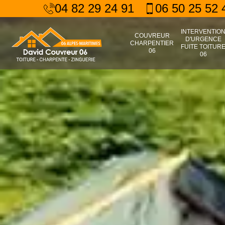
04 82 29 24 91
06 50 25 52 
INTERVENTIO
COUVREUR
D'URGENCE
CHARPENTIER
FUITE TOITUR
06
06