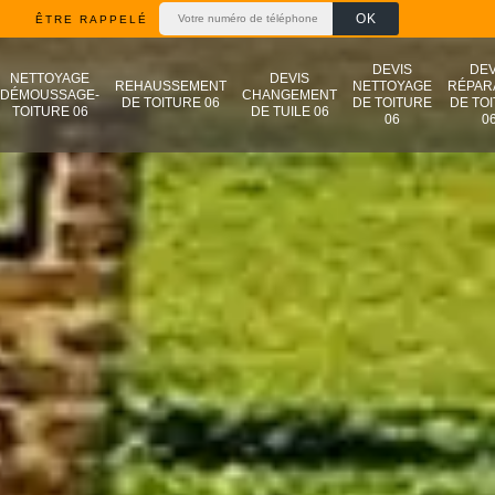
ÊTRE RAPPELÉ
DEVIS
DEV
NETTOYAGE
DEVIS
REHAUSSEMENT
NETTOYAGE
RÉPAR
DÉMOUSSAGE-
CHANGEMENT
DE TOITURE 06
DE TOITURE
DE TO
TOITURE 06
DE TUILE 06
06
0