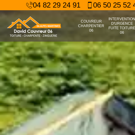
04 82 29 24 91
06 50 25 52 
INTERVENTIO
COUVREUR
D'URGENCE
CHARPENTIER
FUITE TOITUR
06
06