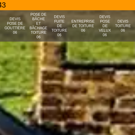
43
POSE DE
DEVIS
DEVIS
N
DEVIS
BÂCHE
FUITE
ENTREPRISE
POSE
DEVIS
POSE DE
ET
DE
DE TOITURE
DE
TOITURE
E
GOUTTIÈRE
BÂCHAGE
TOITURE
06
VELUX
06
06
TOITURE
06
06
06