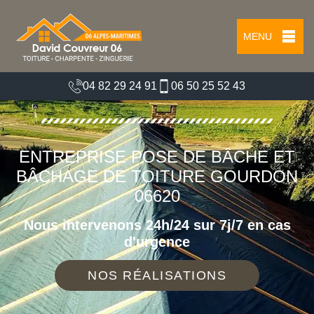
MENU
04 82 29 24 91
06 50 25 52 43
ENTREPRISE POSE DE BÂCHE ET
BÂCHAGE DE TOITURE GOURDON
06620
Nous intervenons 24h/24 sur 7j/7 en cas
d'urgence
NOS RÉALISATIONS