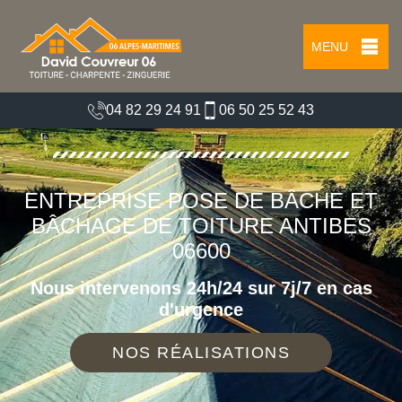
MENU
04 82 29 24 91
06 50 25 52 43
ENTREPRISE POSE DE BÂCHE ET
BÂCHAGE DE TOITURE ANTIBES
06600
Nous intervenons 24h/24 sur 7j/7 en cas
d'urgence
NOS RÉALISATIONS