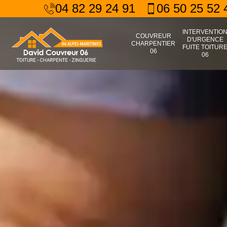
04 82 29 24 91
06 50 25 52 
INTERVENTIO
COUVREUR
D'URGENCE
CHARPENTIER
FUITE TOITUR
06
06