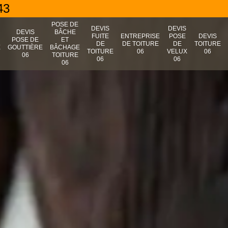
43
POSE DE
DEVIS
DEVIS
N
DEVIS
BÂCHE
FUITE
ENTREPRISE
POSE
DEVIS
POSE DE
ET
DE
DE TOITURE
DE
TOITURE
E
GOUTTIÈRE
BÂCHAGE
TOITURE
06
VELUX
06
06
TOITURE
06
06
06