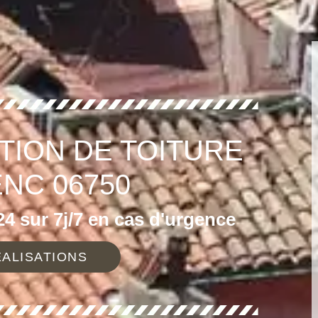
TION DE TOITURE
NC 06750
4 sur 7j/7 en cas d'urgence
ALISATIONS