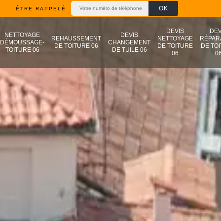
ÊTRE RAPPELÉ
DEVIS
DEV
NETTOYAGE
DEVIS
REHAUSSEMENT
NETTOYAGE
RÉPAR
DÉMOUSSAGE-
CHANGEMENT
DE TOITURE 06
DE TOITURE
DE TO
TOITURE 06
DE TUILE 06
06
0