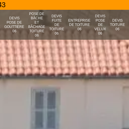
43
POSE DE
DEVIS
DEVIS
N
DEVIS
BÂCHE
FUITE
ENTREPRISE
POSE
DEVIS
POSE DE
ET
DE
DE TOITURE
DE
TOITURE
E
GOUTTIÈRE
BÂCHAGE
TOITURE
06
VELUX
06
06
TOITURE
06
06
06