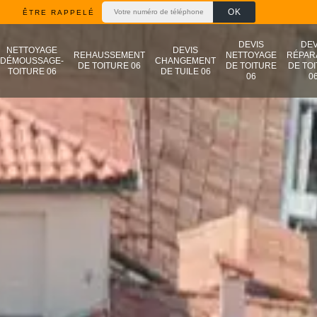
ÊTRE RAPPELÉ
DEVIS
DEV
NETTOYAGE
DEVIS
REHAUSSEMENT
NETTOYAGE
RÉPAR
DÉMOUSSAGE-
CHANGEMENT
DE TOITURE 06
DE TOITURE
DE TO
TOITURE 06
DE TUILE 06
06
0