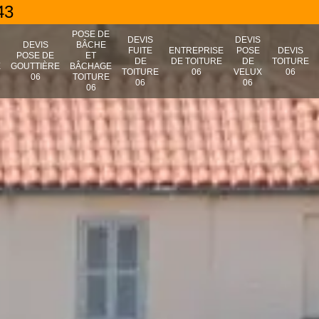
43
POSE DE
DEVIS
DEVIS
N
DEVIS
BÂCHE
FUITE
ENTREPRISE
POSE
DEVIS
POSE DE
ET
DE
DE TOITURE
DE
TOITURE
E
GOUTTIÈRE
BÂCHAGE
TOITURE
06
VELUX
06
06
TOITURE
06
06
06