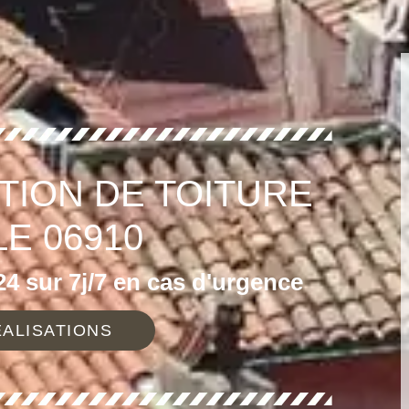
TION DE TOITURE
LE 06910
4 sur 7j/7 en cas d'urgence
ALISATIONS