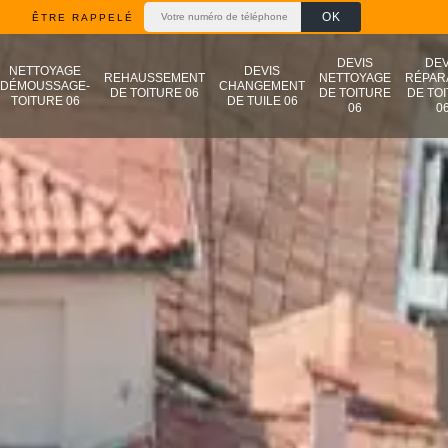
ÊTRE RAPPELÉ
DEVIS
DEV
NETTOYAGE
DEVIS
REHAUSSEMENT
NETTOYAGE
RÉPAR
DÉMOUSSAGE-
CHANGEMENT
DE TOITURE 06
DE TOITURE
DE TO
TOITURE 06
DE TUILE 06
06
0