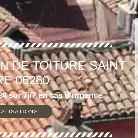
N DE TOITURE SAINT
RE 06260
4 sur 7j/7 en cas d'urgence
ALISATIONS