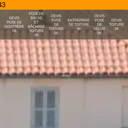
43
POSE DE
DEVIS
DEVIS
N
DEVIS
BÂCHE
FUITE
ENTREPRISE
POSE
DEVIS
POSE DE
ET
DE
DE TOITURE
DE
TOITURE
E
GOUTTIÈRE
BÂCHAGE
TOITURE
06
VELUX
06
06
TOITURE
06
06
06