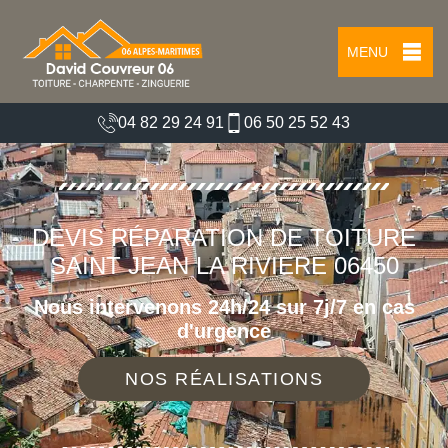
MENU
04 82 29 24 91
06 50 25 52 43
DEVIS RÉPARATION DE TOITURE
SAINT JEAN LA RIVIERE 06450
Nous intervenons 24h/24 sur 7j/7 en cas
d'urgence
NOS RÉALISATIONS