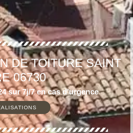
N DE TOITURE SAINT
E 06730
4 sur 7j/7 en cas d'urgence
ALISATIONS