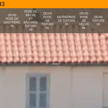
43
POSE DE
DEVIS
DEVIS
N
DEVIS
BÂCHE
FUITE
ENTREPRISE
POSE
DEVIS
POSE DE
ET
DE
DE TOITURE
DE
TOITURE
E
GOUTTIÈRE
BÂCHAGE
TOITURE
06
VELUX
06
06
TOITURE
06
06
06