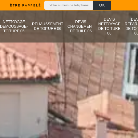
ÊTRE RAPPELÉ
DEVIS
DEV
NETTOYAGE
DEVIS
REHAUSSEMENT
NETTOYAGE
RÉPAR
DÉMOUSSAGE-
CHANGEMENT
DE TOITURE 06
DE TOITURE
DE TO
TOITURE 06
DE TUILE 06
06
0