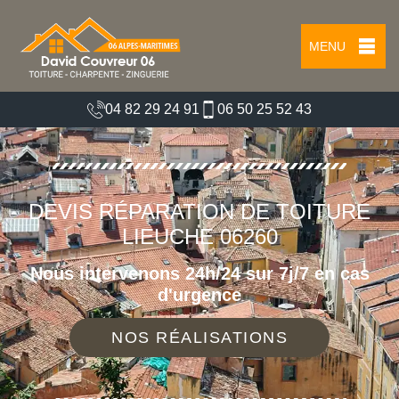
MENU
04 82 29 24 91
06 50 25 52 43
DEVIS RÉPARATION DE TOITURE
LIEUCHE 06260
Nous intervenons 24h/24 sur 7j/7 en cas
d'urgence
NOS RÉALISATIONS