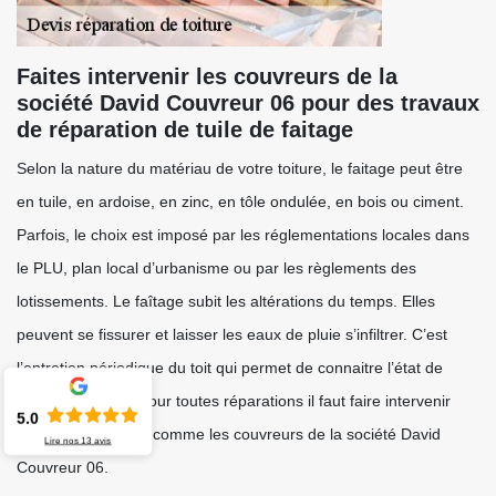
Faites intervenir les couvreurs de la
société David Couvreur 06 pour des travaux
de réparation de tuile de faitage
Selon la nature du matériau de votre toiture, le faitage peut être
en tuile, en ardoise, en zinc, en tôle ondulée, en bois ou ciment.
Parfois, le choix est imposé par les réglementations locales dans
le PLU, plan local d’urbanisme ou par les règlements des
lotissements. Le faîtage subit les altérations du temps. Elles
peuvent se fissurer et laisser les eaux de pluie s’infiltrer. C’est
l’entretien périodique du toit qui permet de connaitre l’état de
santé du faitage. Pour toutes réparations il faut faire intervenir
5.0
des professionnels comme les couvreurs de la société David
Lire nos
13
avis
Couvreur 06.