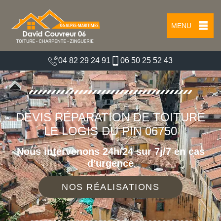
MENU
04 82 29 24 91
06 50 25 52 43
DEVIS RÉPARATION DE TOITURE
LE LOGIS DU PIN 06750
Nous intervenons 24h/24 sur 7j/7 en cas
d'urgence
NOS RÉALISATIONS