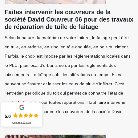
Faites intervenir les couvreurs de la
société David Couvreur 06 pour des travaux
de réparation de tuile de faitage
Selon la nature du matériau de votre toiture, le faitage peut être
en tuile, en ardoise, en zinc, en tôle ondulée, en bois ou ciment.
Parfois, le choix est imposé par les réglementations locales dans
le PLU, plan local d’urbanisme ou par les règlements des
lotissements. Le faîtage subit les altérations du temps. Elles
peuvent se fissurer et laisser les eaux de pluie s’infiltrer. C’est
l’entretien périodique du toit qui permet de connaitre l’état de
santé du faitage. Pour toutes réparations il faut faire intervenir
des professionnels comme les couvreurs de la société David
5.0
Couvreur 06.
Lire nos
13
avis