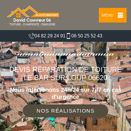
MENU
04 82 29 24 91
06 50 25 52 43
DEVIS RÉPARATION DE TOITURE
LE BAR SUR LOUP 06620
Nous intervenons 24h/24 sur 7j/7 en cas
d'urgence
NOS RÉALISATIONS