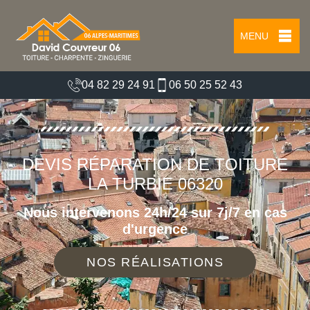
MENU
04 82 29 24 91
06 50 25 52 43
DEVIS RÉPARATION DE TOITURE
LA TURBIE 06320
Nous intervenons 24h/24 sur 7j/7 en cas
d'urgence
NOS RÉALISATIONS