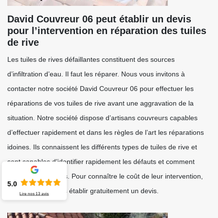
David Couvreur 06 peut établir un devis
pour l’intervention en réparation des tuiles
de rive
Les tuiles de rives défaillantes constituent des sources
d’infiltration d’eau. Il faut les réparer. Nous vous invitons à
contacter notre société David Couvreur 06 pour effectuer les
réparations de vos tuiles de rive avant une aggravation de la
situation. Notre société dispose d’artisans couvreurs capables
d’effectuer rapidement et dans les règles de l’art les réparations
idoines. Ils connaissent les différents types de tuiles de rive et
sont capables d’identifier rapidement les défauts et comment
réparer ces défauts. Pour connaître le coût de leur intervention,
5.0
nous pouvons vous établir gratuitement un devis.
Lire nos
13
avis