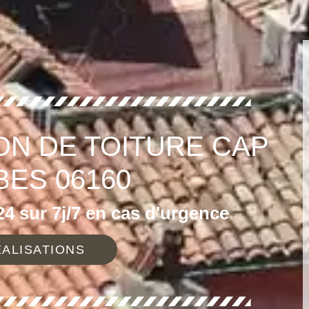
ON DE TOITURE CAP
BES 06160
4 sur 7j/7 en cas d'urgence
ALISATIONS