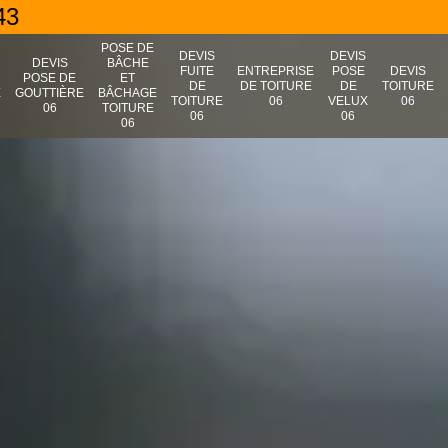
43
POSE DE
DEVIS
DEVIS
N
DEVIS
BÂCHE
FUITE
ENTREPRISE
POSE
DEVIS
POSE DE
ET
DE
DE TOITURE
DE
TOITURE
E
GOUTTIÈRE
BÂCHAGE
TOITURE
06
VELUX
06
06
TOITURE
06
06
06