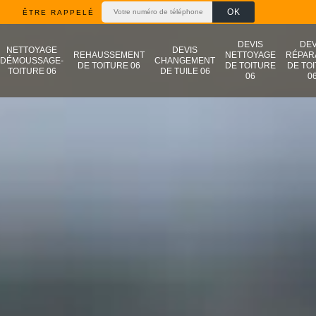
ÊTRE RAPPELÉ
DEVIS
DEV
NETTOYAGE
DEVIS
REHAUSSEMENT
NETTOYAGE
RÉPAR
DÉMOUSSAGE-
CHANGEMENT
DE TOITURE 06
DE TOITURE
DE TO
TOITURE 06
DE TUILE 06
06
0