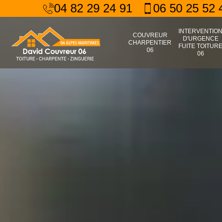
04 82 29 24 91
06 50 25 52 
INTERVENTIO
COUVREUR
D'URGENCE
CHARPENTIER
FUITE TOITUR
06
06