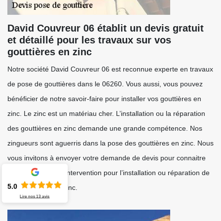
David Couvreur 06 établit un devis gratuit
et détaillé pour les travaux sur vos
gouttières en zinc
Notre société David Couvreur 06 est reconnue experte en travaux
de pose de gouttières dans le 06260. Vous aussi, vous pouvez
bénéficier de notre savoir-faire pour installer vos gouttières en
zinc. Le zinc est un matériau cher. L’installation ou la réparation
des gouttières en zinc demande une grande compétence. Nos
zingueurs sont aguerris dans la pose des gouttières en zinc. Nous
vous invitons à envoyer votre demande de devis pour connaitre
les coûts de notre intervention pour l’installation ou réparation de
5.0
vos gouttières en zinc.
Lire nos
13
avis