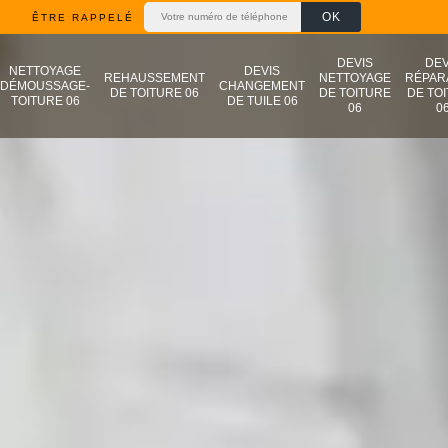
ÊTRE RAPPELÉ
DEVIS
DEV
NETTOYAGE
DEVIS
REHAUSSEMENT
NETTOYAGE
RÉPAR
DÉMOUSSAGE-
CHANGEMENT
DE TOITURE 06
DE TOITURE
DE TO
TOITURE 06
DE TUILE 06
06
0