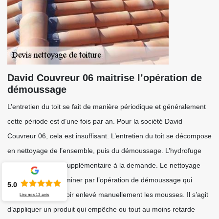
David Couvreur 06 maitrise l’opération de
démoussage
L’entretien du toit se fait de manière périodique et généralement
cette période est d’une fois par an. Pour la société David
Couvreur 06, cela est insuffisant. L’entretien du toit se décompose
en nettoyage de l’ensemble, puis du démoussage. L’hydrofuge
est une opération supplémentaire à la demande. Le nettoyage
doit toujours se terminer par l’opération de démoussage qui
5.0
s’effectue après avoir enlevé manuellement les mousses. Il s’agit
Lire nos
13
avis
d’appliquer un produit qui empêche ou tout au moins retarde