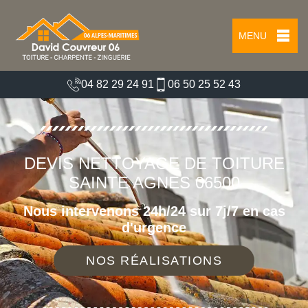
MENU
04 82 29 24 91
06 50 25 52 43
DEVIS NETTOYAGE DE TOITURE
SAINTE AGNES 06500
Nous intervenons 24h/24 sur 7j/7 en cas
d'urgence
NOS RÉALISATIONS