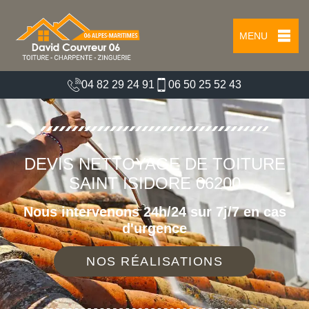
MENU
04 82 29 24 91
06 50 25 52 43
DEVIS NETTOYAGE DE TOITURE
SAINT ISIDORE 06200
Nous intervenons 24h/24 sur 7j/7 en cas
d'urgence
NOS RÉALISATIONS