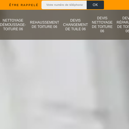
ÊTRE RAPPELÉ
DEVIS
DEV
NETTOYAGE
DEVIS
REHAUSSEMENT
NETTOYAGE
RÉPAR
DÉMOUSSAGE-
CHANGEMENT
DE TOITURE 06
DE TOITURE
DE TO
TOITURE 06
DE TUILE 06
06
0