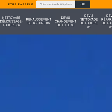
ÊTRE RAPPELÉ
DEVIS
DEV
NETTOYAGE
DEVIS
REHAUSSEMENT
NETTOYAGE
RÉPAR
DÉMOUSSAGE-
CHANGEMENT
DE TOITURE 06
DE TOITURE
DE TO
TOITURE 06
DE TUILE 06
06
0