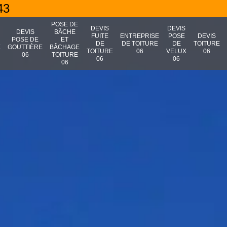
43
POSE DE
DEVIS
DEVIS
N
DEVIS
BÂCHE
FUITE
ENTREPRISE
POSE
DEVIS
POSE DE
ET
DE
DE TOITURE
DE
TOITURE
E
GOUTTIÈRE
BÂCHAGE
TOITURE
06
VELUX
06
06
TOITURE
06
06
06