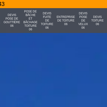
43
POSE DE
DEVIS
DEVIS
N
DEVIS
BÂCHE
FUITE
ENTREPRISE
POSE
DEVIS
POSE DE
ET
DE
DE TOITURE
DE
TOITURE
E
GOUTTIÈRE
BÂCHAGE
TOITURE
06
VELUX
06
06
TOITURE
06
06
06