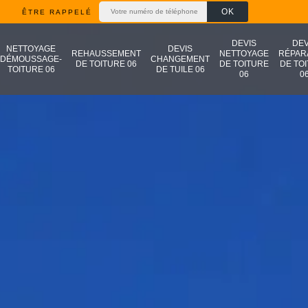
ÊTRE RAPPELÉ
DEVIS
DEV
NETTOYAGE
DEVIS
REHAUSSEMENT
NETTOYAGE
RÉPAR
DÉMOUSSAGE-
CHANGEMENT
DE TOITURE 06
DE TOITURE
DE TO
TOITURE 06
DE TUILE 06
06
0