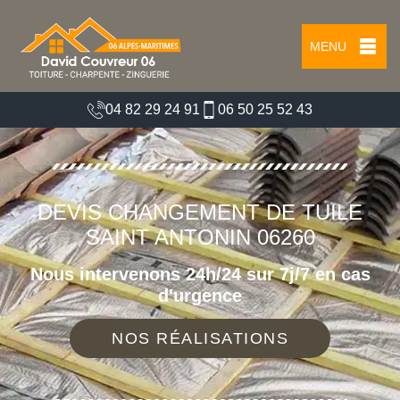
MENU
04 82 29 24 91
06 50 25 52 43
DEVIS CHANGEMENT DE TUILE
SAINT ANTONIN 06260
Nous intervenons 24h/24 sur 7j/7 en cas
d'urgence
NOS RÉALISATIONS