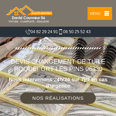
MENU
04 82 29 24 91
06 50 25 52 43
DEVIS CHANGEMENT DE TUILE
ROQUEFORT LES PINS 06330
Nous intervenons 24h/24 sur 7j/7 en cas
d'urgence
NOS RÉALISATIONS