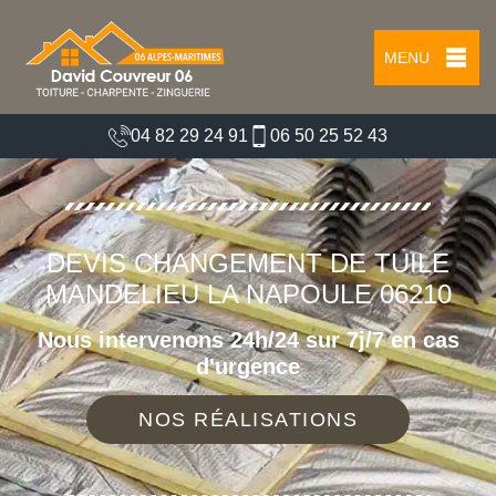
MENU
04 82 29 24 91
06 50 25 52 43
DEVIS CHANGEMENT DE TUILE
MANDELIEU LA NAPOULE 06210
Nous intervenons 24h/24 sur 7j/7 en cas
d'urgence
NOS RÉALISATIONS