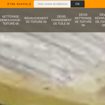
ÊTRE RAPPELÉ
DEVIS
DEV
NETTOYAGE
DEVIS
REHAUSSEMENT
NETTOYAGE
RÉPAR
DÉMOUSSAGE-
CHANGEMENT
DE TOITURE 06
DE TOITURE
DE TO
TOITURE 06
DE TUILE 06
06
0