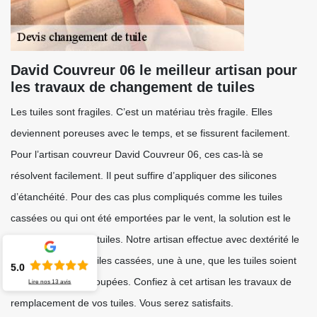
David Couvreur 06 le meilleur artisan pour
les travaux de changement de tuiles
Les tuiles sont fragiles. C’est un matériau très fragile. Elles
deviennent poreuses avec le temps, et se fissurent facilement.
Pour l’artisan couvreur David Couvreur 06, ces cas-là se
résolvent facilement. Il peut suffire d’appliquer des silicones
d’étanchéité. Pour des cas plus compliqués comme les tuiles
cassées ou qui ont été emportées par le vent, la solution est le
remplacement des tuiles. Notre artisan effectue avec dextérité le
changement des tuiles cassées, une à une, que les tuiles soient
5.0
éparpillées ou regroupées. Confiez à cet artisan les travaux de
Lire nos
13
avis
remplacement de vos tuiles. Vous serez satisfaits.