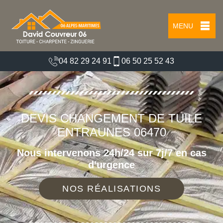
MENU
04 82 29 24 91
06 50 25 52 43
DEVIS CHANGEMENT DE TUILE
ENTRAUNES 06470
Nous intervenons 24h/24 sur 7j/7 en cas
d'urgence
NOS RÉALISATIONS