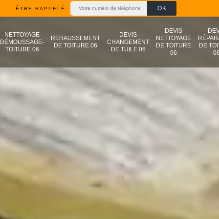
ÊTRE RAPPELÉ
DEVIS
DEV
NETTOYAGE
DEVIS
REHAUSSEMENT
NETTOYAGE
RÉPAR
DÉMOUSSAGE-
CHANGEMENT
DE TOITURE 06
DE TOITURE
DE TO
TOITURE 06
DE TUILE 06
06
0