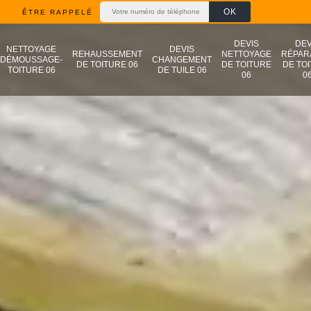
ÊTRE RAPPELÉ
DEVIS
DEV
NETTOYAGE
DEVIS
REHAUSSEMENT
NETTOYAGE
RÉPAR
DÉMOUSSAGE-
CHANGEMENT
DE TOITURE 06
DE TOITURE
DE TO
TOITURE 06
DE TUILE 06
06
0