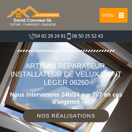
MENU
04 82 29 24 91
06 50 25 52 43
ARTISAN RÉPARATEUR,
INSTALLATEUR DE VELUX SAINT
LEGER 06260
Nous intervenons 24h/24 sur 7j/7 en cas
d'urgence
NOS RÉALISATIONS