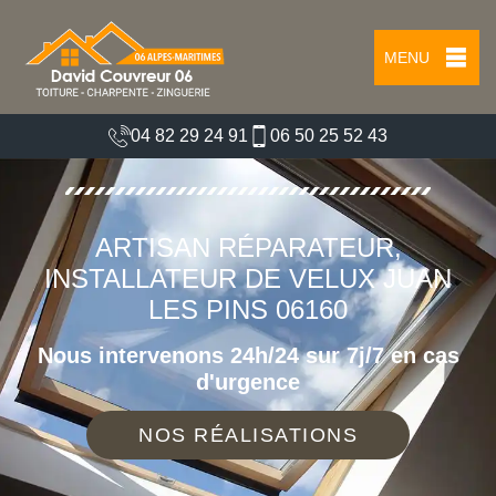
MENU
04 82 29 24 91
06 50 25 52 43
ARTISAN RÉPARATEUR,
INSTALLATEUR DE VELUX JUAN
LES PINS 06160
Nous intervenons 24h/24 sur 7j/7 en cas
d'urgence
NOS RÉALISATIONS