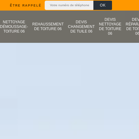
ÊTRE RAPPELÉ
DEVIS
DEV
NETTOYAGE
DEVIS
REHAUSSEMENT
NETTOYAGE
RÉPAR
DÉMOUSSAGE-
CHANGEMENT
DE TOITURE 06
DE TOITURE
DE TO
TOITURE 06
DE TUILE 06
06
0