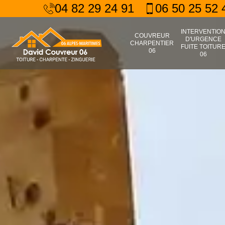
04 82 29 24 91
06 50 25 52 
INTERVENTIO
COUVREUR
D'URGENCE
CHARPENTIER
FUITE TOITUR
06
06