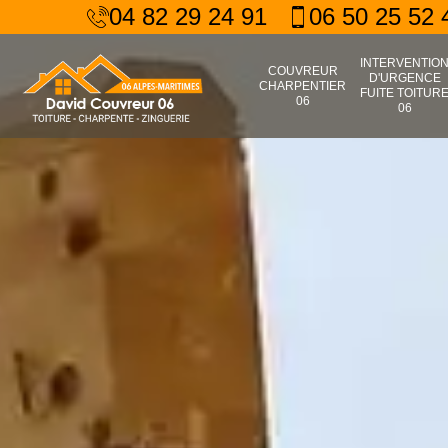
04 82 29 24 91
06 50 25 52 
INTERVENTIO
COUVREUR
D'URGENCE
CHARPENTIER
FUITE TOITUR
06
06