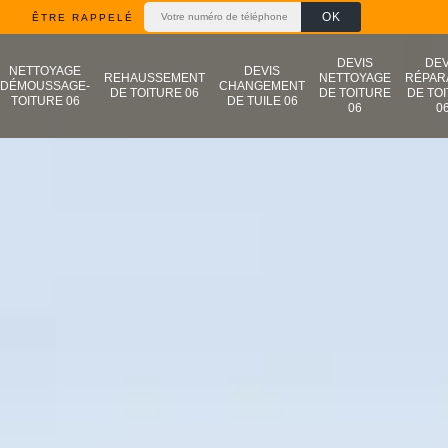
ÊTRE RAPPELÉ
DEVIS
DEV
NETTOYAGE
DEVIS
REHAUSSEMENT
NETTOYAGE
RÉPAR
DÉMOUSSAGE-
CHANGEMENT
DE TOITURE 06
DE TOITURE
DE TO
TOITURE 06
DE TUILE 06
06
0