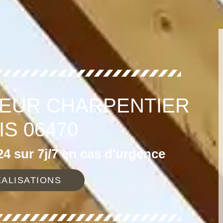
EUR CHARPENTIER
IS 06470
4 sur 7j/7 en cas d'urgence
ALISATIONS